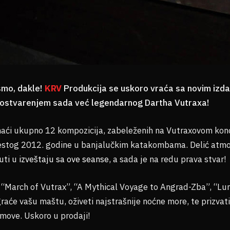
smo, dakle!
KRV
Produkcija se uskoro vraća sa novim izd
e ostvarenjem sada već legendarnog Dartha Vutraxa!
naći ukupno 12 kompozicija, zabeleženih na Vutraxovom ko
stog 2012. godine u banjalučkim katakombama. Delić atmo
čuti u
izveštaju sa ove seanse
, a sada je na redu prava stvar!
, “March of Vutrax”, “A Mythical Voyage to Angrad-Zba”, “Lu
raće vašu maštu, oživeti najstrašnije noćne more, te prizvat
ove. Uskoro u prodaji!