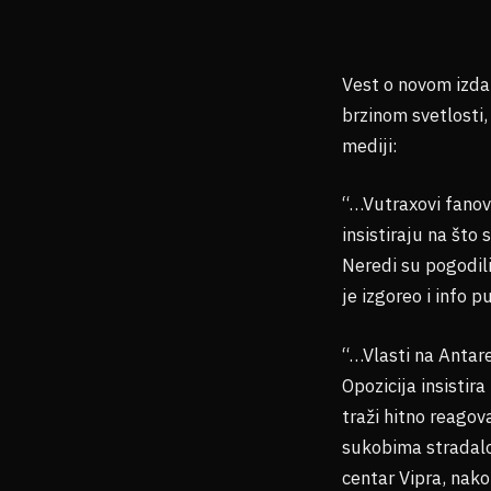
Vest o novom izd
brzinom svetlosti,
mediji:
“…Vutraxovi fanovi
insistiraju na što 
Neredi su pogodili
je izgoreo i info p
“…Vlasti na Antar
Opozicija insistir
traži hitno reagov
sukobima stradalo 
centar Vipra, nako