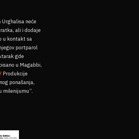
m Urghalisa neće
atka, ali i dodaje
o u kontakt sa
 njegov portparol
 Atarak gde
pisano u Magabbi,
V
Produkcije
vnog ponašanja,
u milenijumu”.