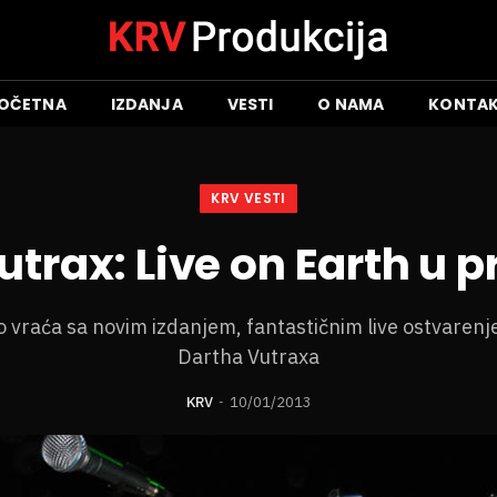
OČETNA
IZDANJA
VESTI
O NAMA
KONTA
KRV VESTI
utrax: Live on Earth u p
o vraća sa novim izdanjem, fantastičnim live ostvaren
Dartha Vutraxa
KRV
10/01/2013