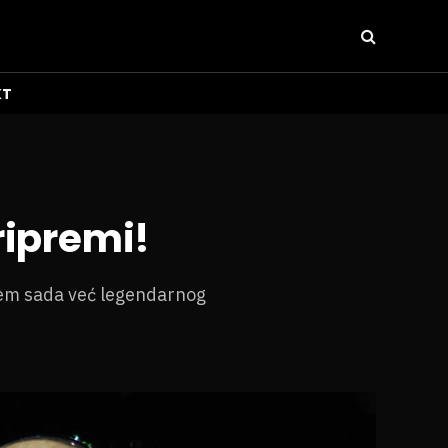
KT
ripremi!
jem sada već legendarnog