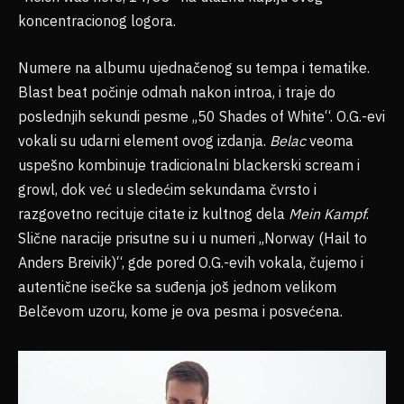
koncentracionog logora.
Numere na albumu ujednačenog su tempa i tematike.
Blast beat počinje odmah nakon introa, i traje do
poslednjih sekundi pesme „50 Shades of White“. O.G.-evi
vokali su udarni element ovog izdanja.
Belac
veoma
uspešno kombinuje tradicionalni blackerski scream i
growl, dok već u sledećim sekundama čvrsto i
razgovetno recituje citate iz kultnog dela
Mein Kampf
.
Slične naracije prisutne su i u numeri „Norway (Hail to
Anders Breivik)“, gde pored O.G.-evih vokala, čujemo i
autentične isečke sa suđenja još jednom velikom
Belčevom uzoru, kome je ova pesma i posvećena.