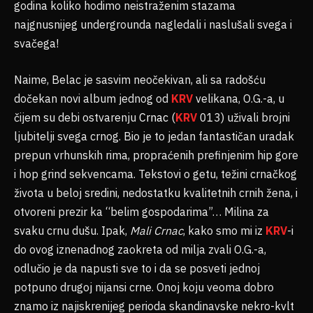
godina koliko hodimo neistraženim stazama
najgnusnijeg undergrounda nagledali i naslušali svega i
svačega!
Naime, Belac je sasvim neočekivan, ali sa radošću
dočekan novi album jednog od
KRV
velikana, O.G.-a, u
čijem su debi ostvarenju
Crnac
(
KRV
013) uživali brojni
ljubitelji svega crnog. Bio je to jedan fantastičan uradak
prepun vrhunskih rima, propraćenih prefinjenim hip gore
i hop grind sekvencama. Tekstovi o getu, težini crnačkog
života u beloj sredini, nedostatku kvalitetnih crnih žena, i
otvoreni prezir ka “belim gospodarima”… Milina za
svaku crnu dušu. Ipak,
Mali Crnac
, kako smo mi iz
KRV
-i
do ovog iznenadnog zaokreta od milja zvali O.G.-a,
odlučio je da napusti sve to i da se posveti jednoj
potpuno drugoj nijansi crne. Onoj koju veoma dobro
znamo iz najiskrenijeg perioda skandinavske nekro-kvlt