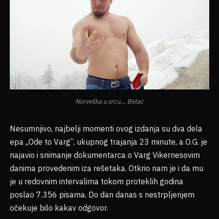
Norveška u srcu… Belac
Nesumnjivo, najbelji momenti ovog izdanja su dva dela
epa „Ode to Varg“, ukupnog trajanja 23 minute, a O.G. je
najavio i snimanje dokumentarca o Varg Vikernesovim
danima provedenim iza rešetaka. Otkrio nam je i da mu
je u redovnim intervalima tokom proteklih godina
poslao 7.356 pisama. Do dan danas s nestrpljenjem
očekuje bilo kakav odgovor.