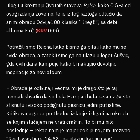
ulogu u kreiranju životnih stavova
Belca
, kako O.G.-a od
ovog izdanja zovemo, te je iz tog razloga odlučio da
snimi obradu Odvijač 88 klasika “Krieg!!!”, sa debi
albuma K+Č (
KRV
009).
Potražili smo Reicha kako bismo ga pitali kako mu se
sviđa obrada, a zatekli smo ga na ulazu u logor Aušvic,
gde ovih dana kampuje kako bi nakupio dovoljno
inspiracije za novi album.
– Obrada je odlična, i veoma mi je drago što je taj
momak shvatio da su bela Evropa i bela rasa uz čvrsto
stisnutu i visoko podignutu pesnicu jedini put istine.
Kritikovaću ga za prethodno izdanje, i držati na oku, da
se kojim slučajem ne vrati crnštini. To bi mu bilo
poslednje – rekao nam je major dok je nožem urezivao
“Reich was here, 14/88” na ulaznu kapiju ovog