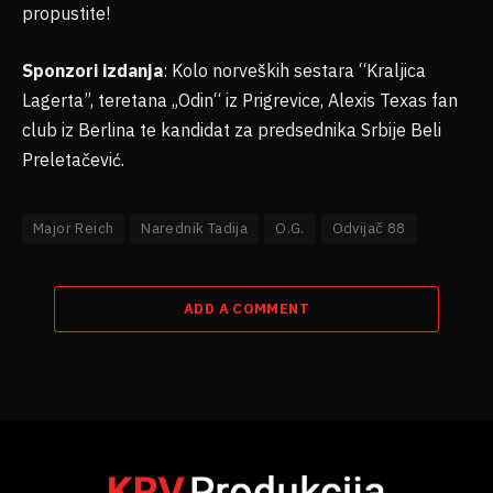
propustite!
Sponzori izdanja
: Kolo norveških sestara “Kraljica
Lagerta”, teretana „Odin“ iz Prigrevice, Alexis Texas fan
club iz Berlina te kandidat za predsednika Srbije Beli
Preletačević.
Major Reich
Narednik Tadija
O.G.
Odvijač 88
ADD A COMMENT