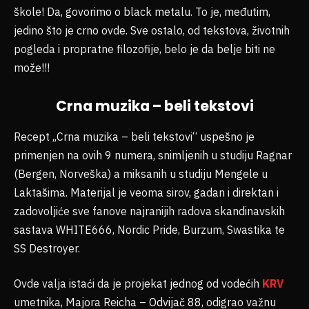
škole! Da, govorimo o black metalu. To je, međutim,
jedino što je crno ovde. Sve ostalo, od tekstova, životnih
pogleda i propratne filozofije, belo je da belje biti ne
može!!!
Crna muzika – beli tekstovi
Recept „Crna muzika – beli tekstovi“ uspešno je
primenjen na ovih 9 numera, snimljenih u studiju Ragnar
(Bergen, Norveška) a miksanih u studiju Mengele u
Laktašima. Materijal je veoma sirov, gadan i direktan i
zadovoljiće sve fanove najranijih radova skandinavskih
sastava WHITE666, Nordic Pride, Burzum, Swastika te
SS Destroyer.
Ovde valja istaći da je projekat jednog od vodećih
KRV
umetnika, Majora Reicha –
Odvijač 88
, odigrao važnu