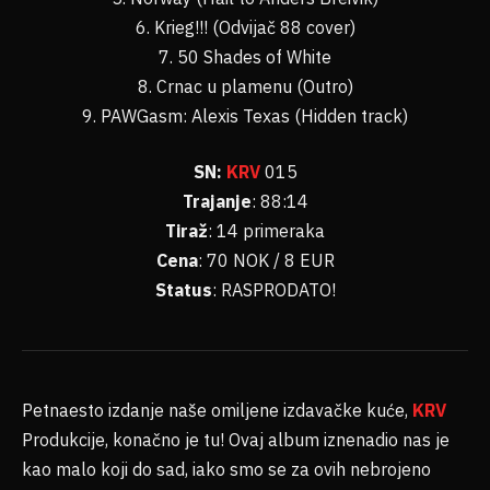
6. Krieg!!! (Odvijač 88 cover)
7. 50 Shades of White
8. Crnac u plamenu (Outro)
9. PAWGasm: Alexis Texas (Hidden track)
SN:
KRV
015
Trajanje
: 88:14
Tiraž
: 14 primeraka
Cena
: 70 NOK / 8 EUR
Status
: RASPRODATO!
Petnaesto izdanje naše omiljene izdavačke kuće,
KRV
Produkcije, konačno je tu! Ovaj album iznenadio nas je
kao malo koji do sad, iako smo se za ovih nebrojeno