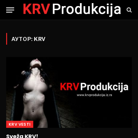
АУТОР:
KRV
KRV VESTI
Sveža KRV!